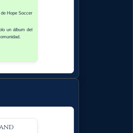
es de Hope Soccer
olo un álbum del
comunidad.
rand