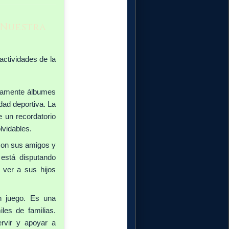
 Nuestra
ctividades de la
itamente álbumes
dad deportiva. La
e un recordatorio
lvidables.
con sus amigos y
está disputando
 ver a sus hijos
 juego. Es una
les de familias.
rvir y apoyar a