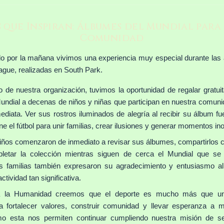
s que Inspiran: Álbumes del Mundial para
Comunidad
o por la mañana vivimos una experiencia muy especial durante las a
gue, realizadas en South Park.
o de nuestra organización, tuvimos la oportunidad de regalar gratu
ndial a decenas de niños y niñas que participan en nuestra comuni
diata. Ver sus rostros iluminados de alegría al recibir su álbum fu
ne el fútbol para unir familias, crear ilusiones y generar momentos ino
iños comenzaron de inmediato a revisar sus álbumes, compartirlos 
letar la colección mientras siguen de cerca el Mundial que se 
s familias también expresaron su agradecimiento y entusiasmo al
ctividad tan significativa.
 la Humanidad creemos que el deporte es mucho más que un
a fortalecer valores, construir comunidad y llevar esperanza a mi
mo esta nos permiten continuar cumpliendo nuestra misión de se