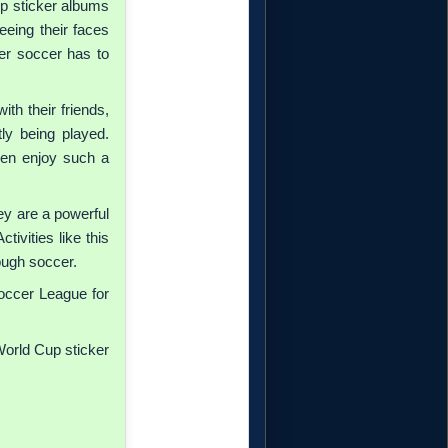
up sticker albums
eeing their faces
wer soccer has to
th their friends,
tly being played.
dren enjoy such a
y are a powerful
tivities like this
rough soccer.
Soccer League for
World Cup sticker